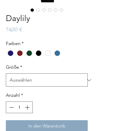
Daylily
Preis
74,00 €
Farben
*
Größe
*
Anzahl
*
In den Warenkorb