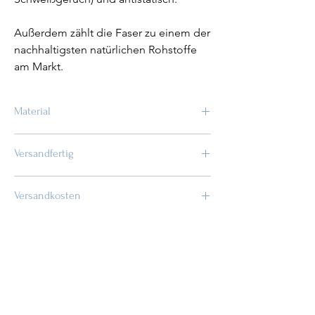
Außerdem zählt die Faser zu einem der
nachhaltigsten natürlichen Rohstoffe
am Markt.
Material
Jersey: 96% Bambus 4% Ea
Versandfertig
OEKO-TEX STANDARD 100 zertifiziert
innerhalb von 2 - 3 Wochen
Versandkosten
sind nicht im Preis enthalten