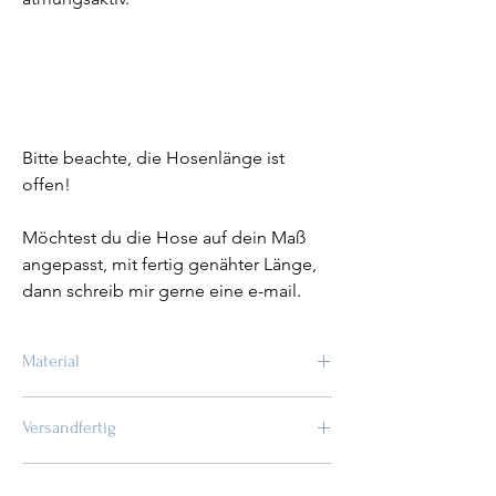
Bitte beachte, die Hosenlänge ist
offen!
Möchtest du die Hose auf dein Maß
angepasst, mit fertig genähter Länge,
dann schreib mir gerne eine e-mail.
Material
Viskose-Stretch: 97% viskose 3% Ea
Versandfertig
innerhalb von 2 - 3 Wochen
Versandkosten